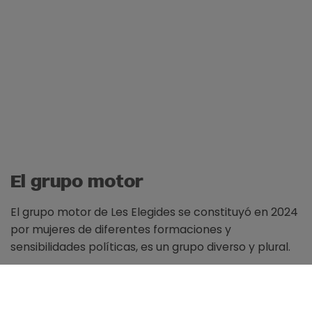
El grupo motor
El grupo motor de Les Elegides se constituyó en 2024
por mujeres de diferentes formaciones y
sensibilidades políticas, es un grupo diverso y plural.
Las funciones del grupo motor
son: