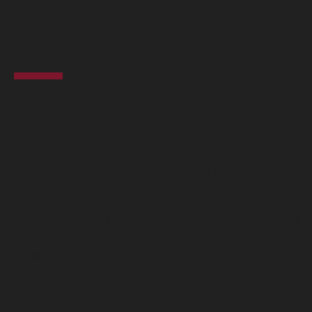
La Xarxa de Dones Autoritats de Valle
Jequetepeque ha presentat oficialment el seu Pla
Estratègic 2025-2030, un instrument fonamental
per enfortir l'acció col·lectiva i establir directrius
clares per al futur polític i social de les dones de la
regió.
Aquest esdeveniment marca la culminació del
projecte “Enfortiment de les Dones Autoritats de
Valle Jequetepeque”, impulsat per Ayne Perú amb
el finançament del Fons Mallorquí de Cooperació. El
projecte s’ha centrat en la formació de capacitats,
la promoció de la igualtat de gènere i el reforç de