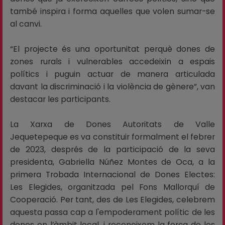
també inspira i forma aquelles que volen sumar-se
al canvi.
“El projecte és una oportunitat perquè dones de
zones rurals i vulnerables accedeixin a espais
polítics i puguin actuar de manera articulada
davant la discriminació i la violència de gènere”, van
destacar les participants.
La Xarxa de Dones Autoritats de Valle
Jequetepeque es va constituir formalment el febrer
de 2023, després de la participació de la seva
presidenta, Gabriella Núñez Montes de Oca, a la
primera Trobada Internacional de Dones Electes:
Les Elegides, organitzada pel Fons Mallorquí de
Cooperació. Per tant, des de Les Elegides, celebrem
aquesta passa cap a l'empoderament polític de les
dones en l’àmbit local, i reconeixem la força de les