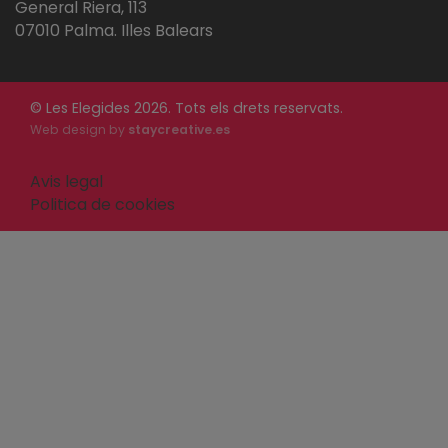
General Riera, 113
07010 Palma. Illes Balears
© Les Elegides 2026. Tots els drets reservats.
Web design by
staycreative.es
Avis legal
Politica de cookies