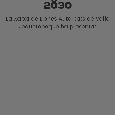
2030
La Xarxa de Dones Autoritats de Valle
Jequetepeque ha presentat
oficialment el seu Pla Estratègic 2025-
2030, un instrument fonamental per
enfortir l'acció col·lectiva i establir
directrius clares per al futur polític i
social de les dones de la regió.