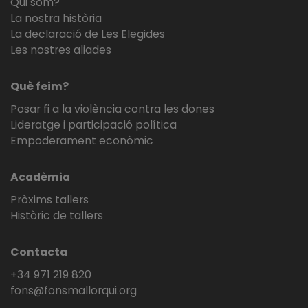
Qui som?
La nostra història
La declaració de Les Elegides
Les nostres aliades
Què feim?
Posar fi a la violència contra les dones
Lideratge i participació política
Empoderament econòmic
Acadèmia
Pròxims tallers
Històric de tallers
Contacta
+34 971 219 820
fons@fonsmallorqui.org