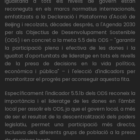
igualitària a tots els nivells de govern estan
reconeguts en els marcs normatius internacionals,
emfatitzats a la Declaració i Plataforma d'Acció de
Beijing i recolzats, dècades després, a l'Agenda 2030
per als Objectius de Desenvolupament Sostenible
(ODS) i en concret a la meta 5.5 dels ODS – "garantir
la participació plena i efectiva de les dones i la
igualtat d'oportunitats de lideratge en tots els nivells
de la presa de decisions en la vida política,
econòmica i pública" – i l'elecció d'indicadors per
monitoritzar el progrés per aconseguir aquesta fita.
Específicament l'indicador 5.5.1b dels ODS reconeix la
importància i el lideratge de les dones en l'àmbit
local per assolir els ODS, ja que el govern local, a més
de ser el resultat de la descentralització dels poders
legislatiu, permet una participació més directa,
Inclusiva dels diferents grups de població a la presa