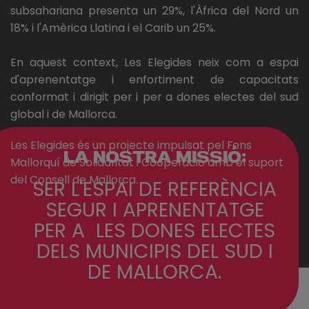
subsahariana presenta un 29%, l'Àfrica del Nord un
18% i l'Amèrica Llatina i el Carib un 25%.
En aquest context, Les Elegides neix com a espai
d'aprenentatge i enfortiment de capacitats
conformat i dirigit per i per a dones electes del sud
global i de Mallorca.
Les Elegides és un projecte impulsat pel Fons
LA NOSTRA MISSIÓ:
Mallorquí de Solidaritat i Cooperació amb el suport
del Consell de Mallorca.
SER L'ESPAI DE REFERÈNCIA
SEGUR I APRENENTATGE
PER A LES DONES ELECTES
DELS MUNICIPIS DEL SUD I
DE MALLORCA.