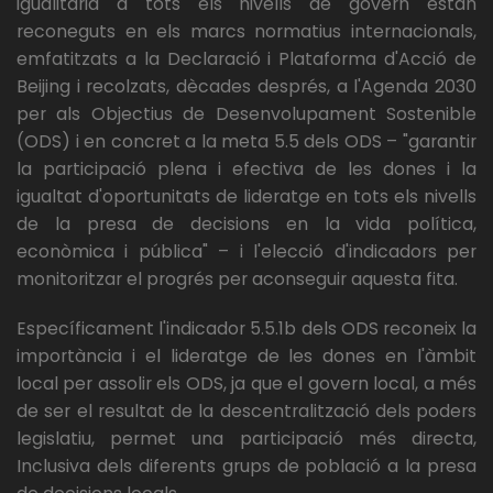
igualitària a tots els nivells de govern estan
reconeguts en els marcs normatius internacionals,
emfatitzats a la Declaració i Plataforma d'Acció de
Beijing i recolzats, dècades després, a l'Agenda 2030
per als Objectius de Desenvolupament Sostenible
(ODS) i en concret a la meta 5.5 dels ODS – "garantir
la participació plena i efectiva de les dones i la
igualtat d'oportunitats de lideratge en tots els nivells
de la presa de decisions en la vida política,
econòmica i pública" – i l'elecció d'indicadors per
monitoritzar el progrés per aconseguir aquesta fita.
Específicament l'indicador 5.5.1b dels ODS reconeix la
importància i el lideratge de les dones en l'àmbit
local per assolir els ODS, ja que el govern local, a més
de ser el resultat de la descentralització dels poders
legislatiu, permet una participació més directa,
Inclusiva dels diferents grups de població a la presa