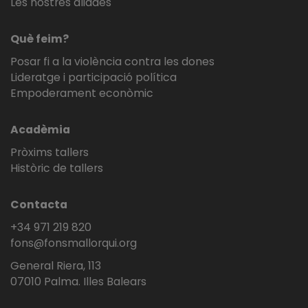
Les nostres aliades
Què feim?
Posar fi a la violència contra les dones
Lideratge i participació política
Empoderament econòmic
Acadèmia
Pròxims tallers
Històric de tallers
Contacta
+34 971 219 820
fons@fonsmallorqui.org
General Riera, 113
07010 Palma. Illes Balears